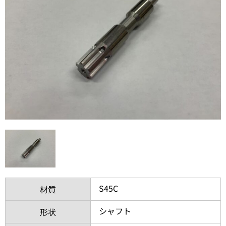
S45C
材質
シャフト
形状