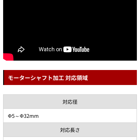
モーターシャフト加工 対応領域
対応径
Φ5～Φ32mm
対応長さ